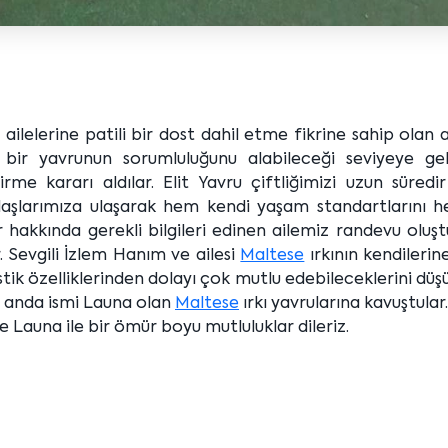
r ailelerine patili bir dost dahil etme fikrine sahip olan 
bir yavrunun sorumluluğunu alabileceği seviyeye gel
irme kararı aldılar. Elit Yavru çiftliğimizi uzun süredi
aşlarımıza ulaşarak hem kendi yaşam standartlarını 
ar hakkında gerekli bilgileri edinen ailemiz randevu oluş
r. Sevgili İzlem Hanım ve ailesi
Maltese
ırkının kendileri
stik özelliklerinden dolayı çok mutlu edebileceklerini dü
şu anda ismi Launa olan
Maltese
ırkı yavrularına kavuştular.
e Launa ile bir ömür boyu mutluluklar dileriz.