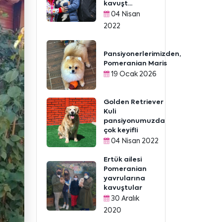
kavuşt...
04 Nisan
2022
Pansiyonerlerimizden,
Pomeranian Maris
19 Ocak 2026
Golden Retriever
Kuli
pansiyonumuzda
çok keyifli
04 Nisan 2022
Ertük ailesi
Pomeranian
yavrularına
kavuştular
30 Aralık
2020