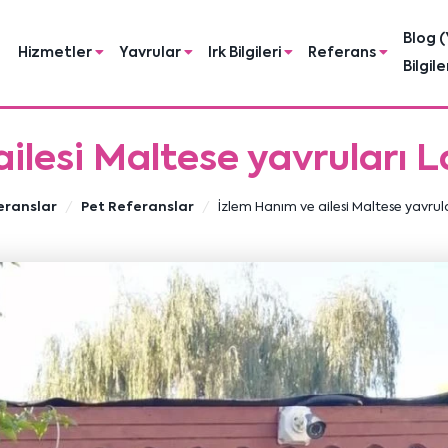
Blog (
Hizmetler
Yavrular
Irk Bilgileri
Referans
Bilgile
ilesi Maltese yavruları 
eranslar
Pet Referanslar
İzlem Hanım ve ailesi Maltese yavrul