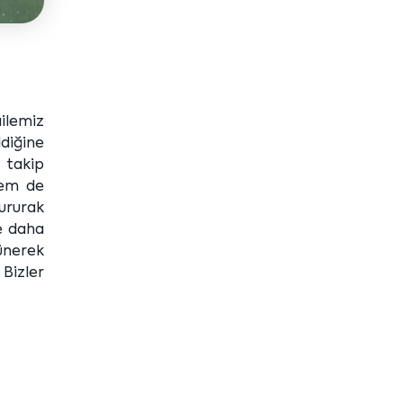
ailemiz
diğine
r takip
hem de
tururak
ne daha
şünerek
 Bizler