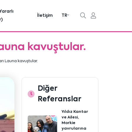
Yararlı
İletişim
TR
r)
Launa kavuştular.
arı Launa kavuştular.
Diğer
Referanslar
Yıldız Kantar
ve Ailesi,
Morkie
yavrularına