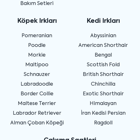
Bakım Setleri
Köpek Irkları
Kedi Irkları
Pomeranian
Abyssinian
Poodle
American Shorthair
Morkie
Bengal
Maltipoo
Scottish Fold
Schnauzer
British Shorthair
Labradoodle
Chinchilla
Border Collie
Exotic Shorthair
Maltese Terrier
Himalayan
Labrador Retriever
İran Kedisi Persian
Alman Çoban Köpeği
Ragdoll