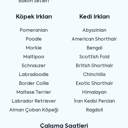
Bakım Setleri
Köpek Irkları
Kedi Irkları
Pomeranian
Abyssinian
Poodle
American Shorthair
Morkie
Bengal
Maltipoo
Scottish Fold
Schnauzer
British Shorthair
Labradoodle
Chinchilla
Border Collie
Exotic Shorthair
Maltese Terrier
Himalayan
Labrador Retriever
İran Kedisi Persian
Alman Çoban Köpeği
Ragdoll
Çalışma Saatleri