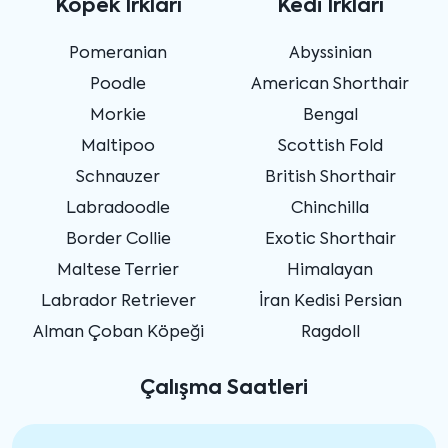
Köpek Irkları
Kedi Irkları
Pomeranian
Abyssinian
Poodle
American Shorthair
Morkie
Bengal
Maltipoo
Scottish Fold
Schnauzer
British Shorthair
Labradoodle
Chinchilla
Border Collie
Exotic Shorthair
Maltese Terrier
Himalayan
Labrador Retriever
İran Kedisi Persian
Alman Çoban Köpeği
Ragdoll
Çalışma Saatleri