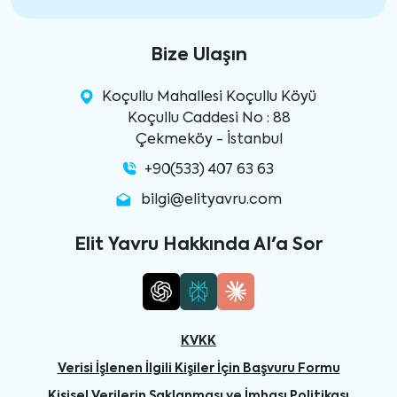
Bize Ulaşın
Koçullu Mahallesi Koçullu Köyü
Koçullu Caddesi No : 88
Çekmeköy - İstanbul
+90(533) 407 63 63
bilgi@elityavru.com
Elit Yavru Hakkında AI'a Sor
KVKK
Verisi İşlenen İlgili Kişiler İçin Başvuru Formu
Kişisel Verilerin Saklanması ve İmhası Politikası