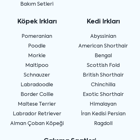
Bakım Setleri
Köpek Irkları
Kedi Irkları
Pomeranian
Abyssinian
Poodle
American Shorthair
Morkie
Bengal
Maltipoo
Scottish Fold
Schnauzer
British Shorthair
Labradoodle
Chinchilla
Border Collie
Exotic Shorthair
Maltese Terrier
Himalayan
Labrador Retriever
İran Kedisi Persian
Alman Çoban Köpeği
Ragdoll