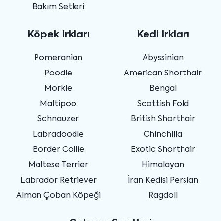
Bakım Setleri
Köpek Irkları
Kedi Irkları
Pomeranian
Abyssinian
Poodle
American Shorthair
Morkie
Bengal
Maltipoo
Scottish Fold
Schnauzer
British Shorthair
Labradoodle
Chinchilla
Border Collie
Exotic Shorthair
Maltese Terrier
Himalayan
Labrador Retriever
İran Kedisi Persian
Alman Çoban Köpeği
Ragdoll