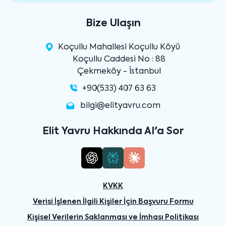
Bize Ulaşın
Koçullu Mahallesi Koçullu Köyü
Koçullu Caddesi No : 88
Çekmeköy - İstanbul
+90(533) 407 63 63
bilgi@elityavru.com
Elit Yavru Hakkında AI'a Sor
KVKK
Verisi İşlenen İlgili Kişiler İçin Başvuru Formu
Kişisel Verilerin Saklanması ve İmhası Politikası