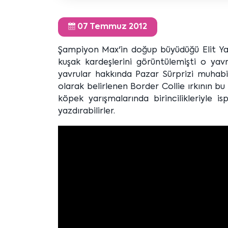
07 Temmuz 2012
Şampiyon Max'in doğup büyüdüğü Elit Yavr
kuşak kardeşlerini görüntülemişti o yav
yavrular hakkında Pazar Sürprizi muhabir
olarak belirlenen Border Collie ırkının bu 
köpek yarışmalarında birincilikleriyle i
yazdırabilirler.