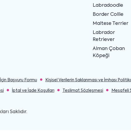
Labradoodle
Border Collie
Maltese Terrier
Labrador
Retriever
Alman Çoban
Köpeği
ler İçin Başvuru Formu
Kişisel Verilerin Saklanması ve İmhası Politik
si
İptal ve İade Koşulları
Teslimat Sözleşmesi
Mesafeli 
rı Saklıdır.