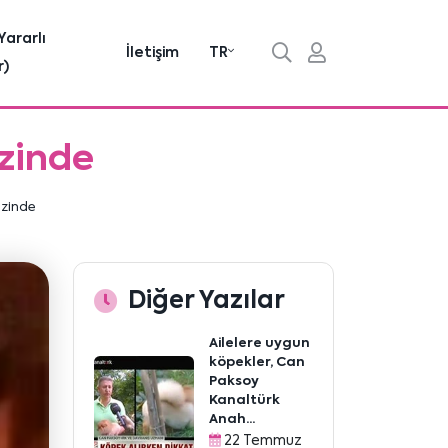
Yararlı
İletişim
TR
r)
izinde
izinde
Diğer Yazılar
Ailelere uygun
köpekler, Can
Paksoy
Kanaltürk
Anah...
22 Temmuz