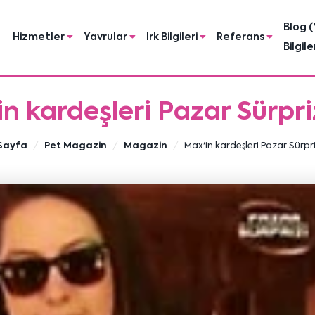
Blog (
Hizmetler
Yavrular
Irk Bilgileri
Referans
Bilgile
n kardeşleri Pazar Sürpr
Sayfa
Pet Magazin
Magazin
Max'in kardeşleri Pazar Sürpr