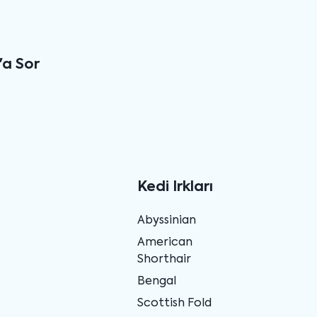
'a Sor
Kedi Irkları
Abyssinian
American
Shorthair
Bengal
Scottish Fold