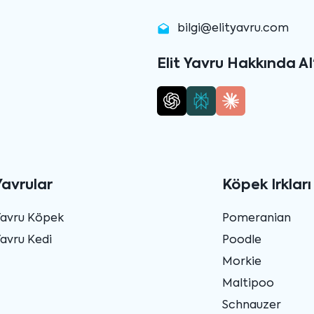
bilgi@elityavru.com
Elit Yavru Hakkında AI
Yavrular
Köpek Irkları
Yavru Köpek
Pomeranian
avru Kedi
Poodle
Morkie
Maltipoo
Schnauzer