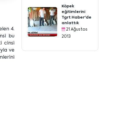
Köpek
eğitimlerini
Tgrt Haber'de
anlattık
len 4.
21 Ağustos
nsi bu
2013
i cinsi
ıyla ve
mlerini