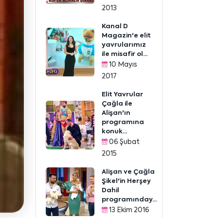
2013
Kanal D
Magazin'e elit
yavrularımız
ile misafir ol...
10 Mayıs
2017
Elit Yavrular
Çağla ile
Alişan'ın
programına
konuk...
06 Şubat
2015
Alişan ve Çağla
Şikel'in Herşey
Dahil
programınday...
13 Ekim 2016