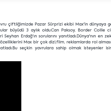
u çiftliğimizde Pazar Sürprizi ekibi Max'in dünyaya ge
rular büyüdü 3 aylık oldu.Can Paksoy, Border Collie ci
i Seyhan Erdağ'ın sorularını yanıtladı.Dünya'nın en zek
özelliklerini Max bir çok dizi,film, reklamlarda rol almas
spatladı.Bu seçkin yavrulara sahip olmak isteyenler isi