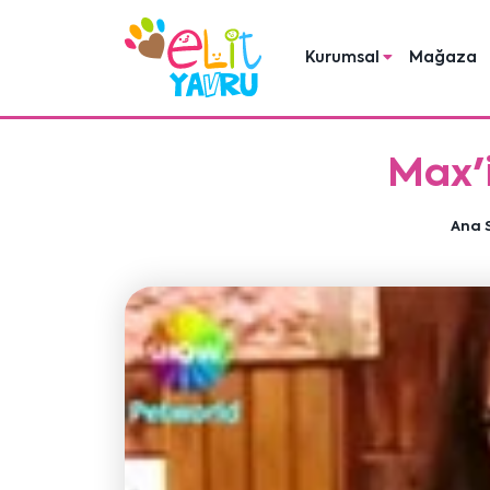
Kurumsal
Mağaza
Max'i
Ana 