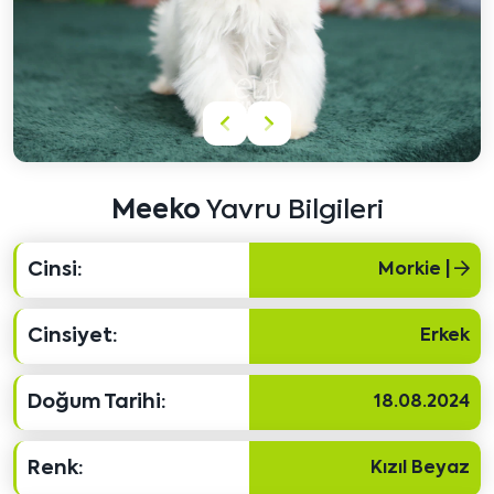
Önceki
Sonraki
içeriği
içeriği
göster
göster
Meeko
Yavru Bilgileri
Cinsi:
Morkie |
Cinsiyet:
Erkek
Doğum Tarihi:
18.08.2024
Renk:
Kızıl Beyaz