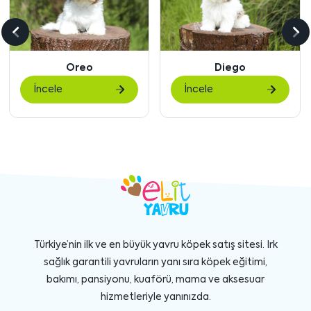
Önceki
So
içeriği
içe
Oreo
Diego
göster
gö
İncele
İncele
Türkiye’nin ilk ve en büyük yavru köpek satış sitesi. Irk
sağlık garantili yavruların yanı sıra köpek eğitimi,
bakımı, pansiyonu, kuaförü, mama ve aksesuar
hizmetleriyle yanınızda.