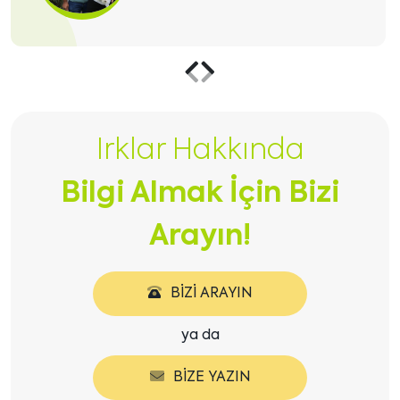
Önceki
Sonraki
içeriği
içeriği
Irklar Hakkında
göster
göster
Bilgi Almak İçin Bizi
Arayın!
BIZI ARAYIN
ya da
BIZE YAZIN