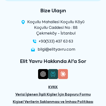
Bize Ulaşın
Koçullu Mahallesi Koçullu Köyü
Koçullu Caddesi No : 88
Çekmeköy - İstanbul
+90(533) 407 63 63
bilgi@elityavru.com
Elit Yavru Hakkında AI'a Sor
KVKK
Verisi İşlenen İlgili Kişiler İçin Başvuru Formu
Kişisel Verilerin Saklanması ve İmhası Politikası