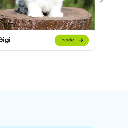
Sonraki
içeriği
göster
Sissy
Luna
İncele