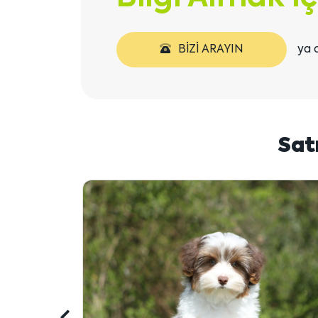
BIZI ARAYIN
ya 
Sat