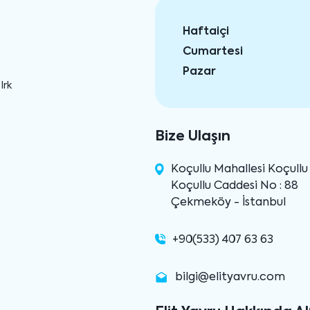
Haftaiçi
Cumartesi
Pazar
Irk
Bize Ulaşın
Koçullu Mahallesi Koçull
Koçullu Caddesi No : 88
Çekmeköy - İstanbul
+90(533) 407 63 63
bilgi@elityavru.com