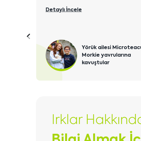
Detaylı İncele
Önceki
Fulya Hanım ve ailesi
içeriği
Morkie yavrularına
göster
kavuştular
Irklar Hakkınd
Bilgi Almak İç