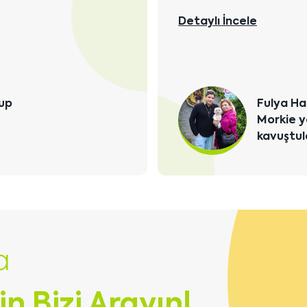
Detaylı İncele
Sevgili O
Casper'a
a
in Bizi Arayın!