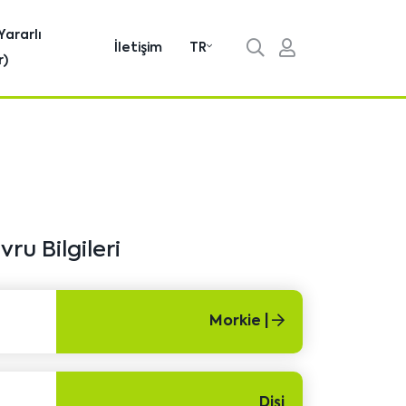
Yararlı
İletişim
TR
r)
ru Bilgileri
Morkie |
Dişi