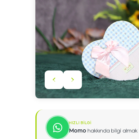
Önceki
Sonraki
içeriği
içeriği
göster
göster
HIZLI BILGI
Momo
hakkında bilgi almak i