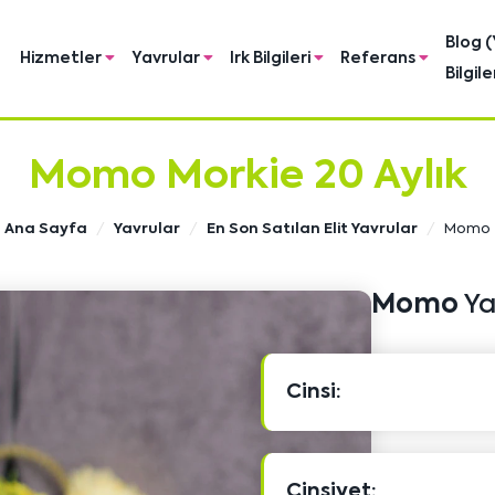
Blog (
Hizmetler
Yavrular
Irk Bilgileri
Referans
Bilgile
Momo Morkie 20 Aylık
Ana Sayfa
Yavrular
En Son Satılan Elit Yavrular
Momo
Momo
Yav
Cinsi:
Cinsiyet: