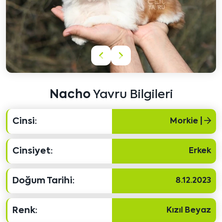
Önceki
Sonraki
içeriği
içeriği
göster
göster
Nacho
Yavru Bilgileri
Cinsi:
Morkie |
Cinsiyet:
Erkek
Doğum Tarihi:
8.12.2023
Renk:
Kızıl Beyaz