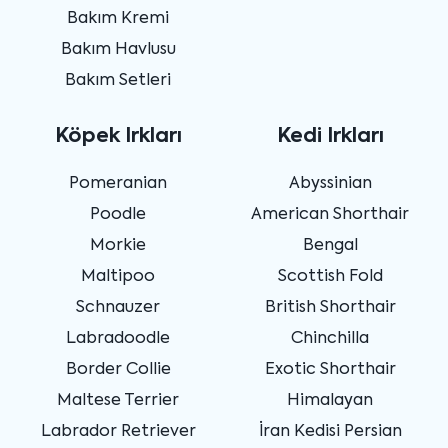
Bakım Kremi
Bakım Havlusu
Bakım Setleri
Köpek Irkları
Kedi Irkları
Pomeranian
Abyssinian
Poodle
American Shorthair
Morkie
Bengal
Maltipoo
Scottish Fold
Schnauzer
British Shorthair
Labradoodle
Chinchilla
Border Collie
Exotic Shorthair
Maltese Terrier
Himalayan
Labrador Retriever
İran Kedisi Persian