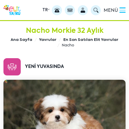
TR
MENÜ
Nacho Morkie 32 Aylık
Ana Sayfa
Yavrular
En Son Satılan Elit Yavrular
Nacho
YENI YUVASINDA