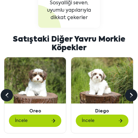
Sosyalliği seven,
uyumlu yapılarıyla
dikkat çekerler
Satıştaki Diğer Yavru Morkie
Köpekler
Önceki
So
içeriği
içe
Oreo
Diego
göster
gö
İncele
İncele