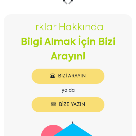
Önceki
Sonraki
içeriği
içeriği
Irklar Hakkında
göster
göster
Bilgi Almak İçin Bizi
Arayın!
BIZI ARAYIN
ya da
BIZE YAZIN