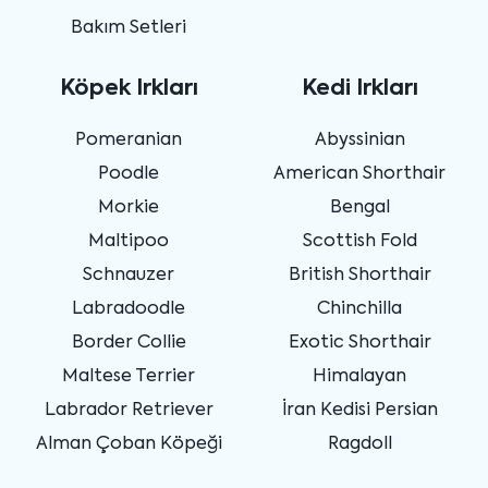
Bakım Setleri
Köpek Irkları
Kedi Irkları
Pomeranian
Abyssinian
Poodle
American Shorthair
Morkie
Bengal
Maltipoo
Scottish Fold
Schnauzer
British Shorthair
Labradoodle
Chinchilla
Border Collie
Exotic Shorthair
Maltese Terrier
Himalayan
Labrador Retriever
İran Kedisi Persian
Alman Çoban Köpeği
Ragdoll