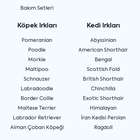
Bakım Setleri
Köpek Irkları
Kedi Irkları
Pomeranian
Abyssinian
Poodle
American Shorthair
Morkie
Bengal
Maltipoo
Scottish Fold
Schnauzer
British Shorthair
Labradoodle
Chinchilla
Border Collie
Exotic Shorthair
Maltese Terrier
Himalayan
Labrador Retriever
İran Kedisi Persian
Alman Çoban Köpeği
Ragdoll