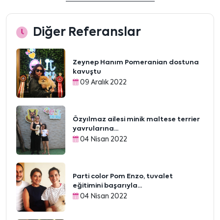
Diğer Referanslar
Zeynep Hanım Pomeranian dostuna
kavuştu
09 Aralık 2022
Özyılmaz ailesi minik maltese terrier
yavrularına...
04 Nisan 2022
Parti color Pom Enzo, tuvalet
eğitimini başarıyla...
04 Nisan 2022