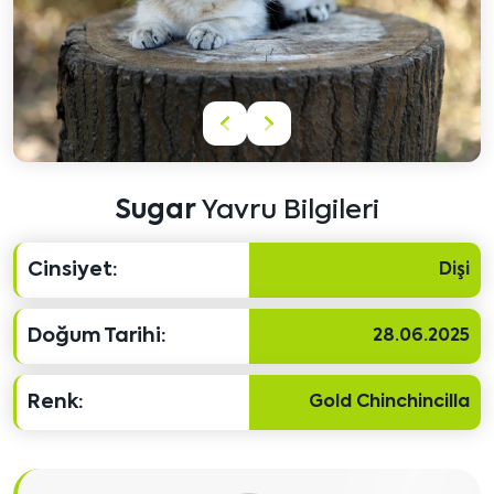
Önceki
Sonraki
içeriği
içeriği
göster
göster
Sugar
Yavru Bilgileri
Cinsiyet:
Dişi
Doğum Tarihi:
28.06.2025
Renk:
Gold Chinchincilla