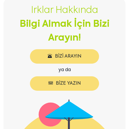
içeriği
içeriği
Irklar Hakkında
göster
göster
Bilgi Almak İçin Bizi
Arayın!
BIZI ARAYIN
ya da
BIZE YAZIN