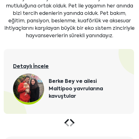
mutluluğuna ortak olduk. Pet ile yaşamın her anında
bizi tercih edenlerin yanında olduk. Pet bakım,
eğitim, pansiyon, beslenme, kuaförlük ve aksesuar
ihtiyaçlarını karşılayan büyük bir eko sistem zinciriyle
hayvanseverlerin sürekli yanındayız.
Detaylı İncele
e Bey ve ailesi
Burçin
ipoo yavrularına
yavru
ştular
Önceki
Sonraki