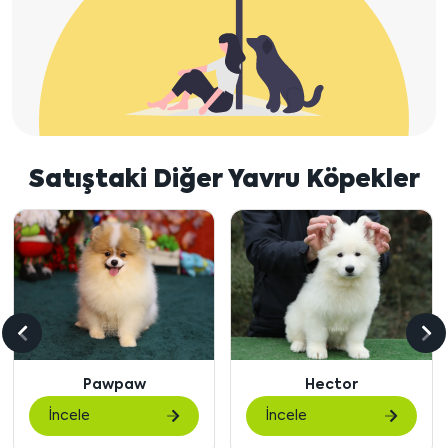
Satıştaki Diğer Yavru Köpekler
Önceki
So
içeriği
içe
Hector
Chanel
göster
gö
İncele
İncele