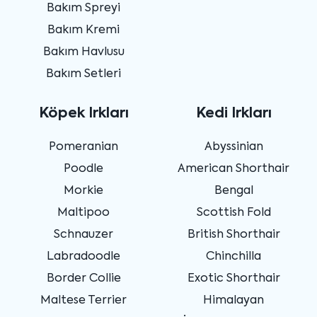
Bakım Spreyi
Bakım Kremi
Bakım Havlusu
Bakım Setleri
Köpek Irkları
Kedi Irkları
Pomeranian
Abyssinian
Poodle
American Shorthair
Morkie
Bengal
Maltipoo
Scottish Fold
Schnauzer
British Shorthair
Labradoodle
Chinchilla
Border Collie
Exotic Shorthair
Maltese Terrier
Himalayan