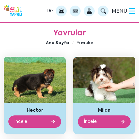
TR
MENÜ
Yavrular
Ana Sayfa
Yavrular
Hector
Milan
İncele
İncele