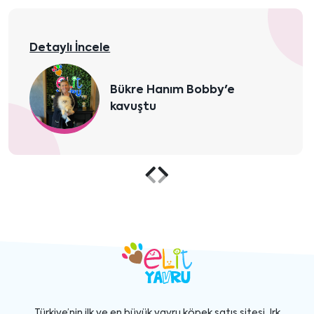
Detaylı İncele
Aylin Yılmaz ve ailesi Morkie
yavrularına kavuştular
Önceki
Sonraki
içeriği
içeriği
göster
göster
Türkiye’nin ilk ve en büyük yavru köpek satış sitesi. Irk