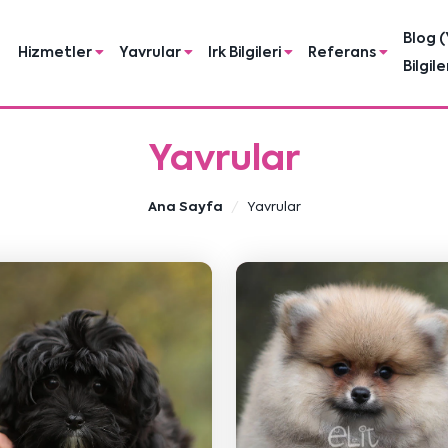
Blog (
Hizmetler
Yavrular
Irk Bilgileri
Referans
Bilgile
Yavrular
Ana Sayfa
Yavrular