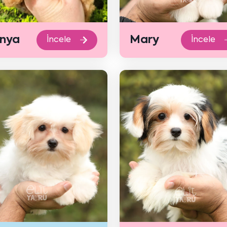
nya
Mary
İncele
İncele