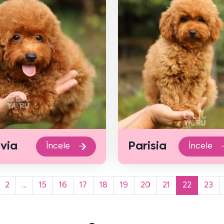
ivia
Parisia
İncele
İncele
2
...
15
16
17
18
19
20
21
22
23