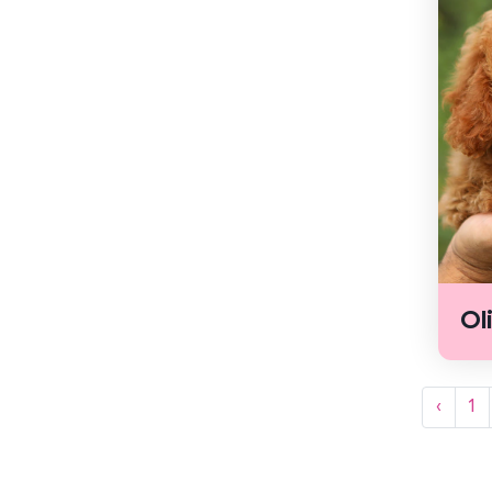
Ol
‹
1