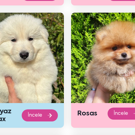
yaz
Rosas
İncele
İncele
ax