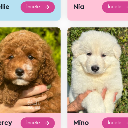
llie
Nia
İncele
İncele
rcy
Mino
İncele
İncele