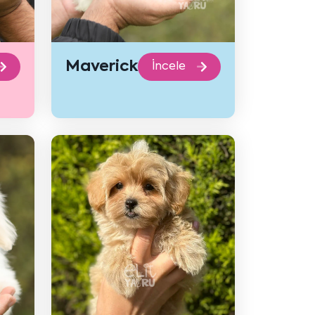
Maverick
İncele