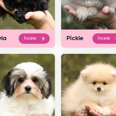
la
Pickle
İncele
İncele