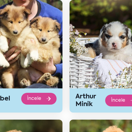
Arthur
bel
İncele
İncele
Minik