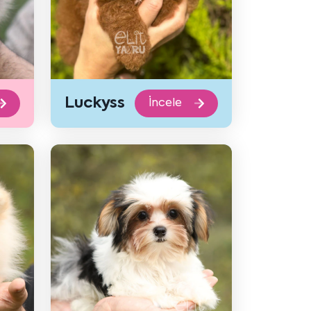
Luckyss
İncele