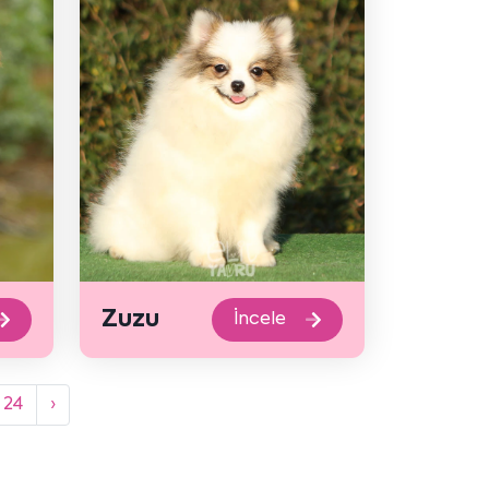
Zuzu
İncele
24
›