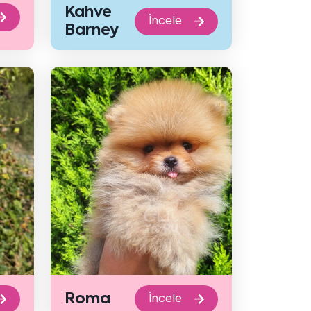
Kahve
İncele
Barney
Roma
İncele