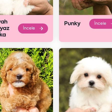
yah
Punky
İncele
yaz
İncele
ka