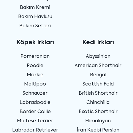
Bakım Kremi
Bakım Havlusu
Bakım Setleri
Köpek Irkları
Kedi Irkları
Pomeranian
Abyssinian
Poodle
American Shorthair
Morkie
Bengal
Maltipoo
Scottish Fold
Schnauzer
British Shorthair
Labradoodle
Chinchilla
Border Collie
Exotic Shorthair
Maltese Terrier
Himalayan
Labrador Retriever
İran Kedisi Persian