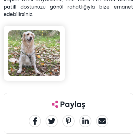
köpek oteli arıyorsanız, Elit Yavru Pet Otel olarak
patili dostunuzu gönül rahatlığıyla bize emanet
edebilirsiniz.
Paylaş