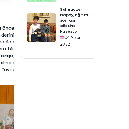
Schnauzer
Happy, eğitim
sonrası
ailesine
ha önce
kavuştu
klerini
04 Nisan
eranian
2022
nra bir
 özgü,
ailenin
t Yavru