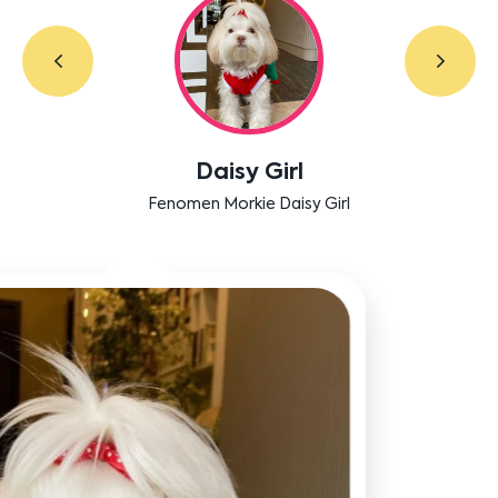
Labradoodle Bruno
Bensu Soral'ın dostu Bruno