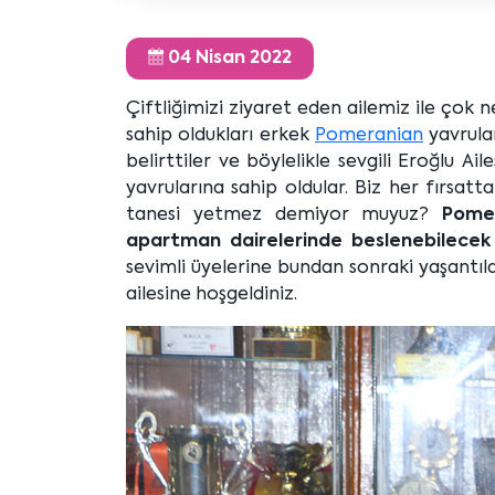
04 Nisan 2022
Çiftliğimizi ziyaret eden ailemiz ile çok 
sahip oldukları erkek
Pomeranian
yavrular
belirttiler ve böylelikle sevgili Eroğlu 
yavrularına sahip oldular. Biz her fırsat
tanesi yetmez demiyor muyuz?
Pomer
apartman dairelerinde beslenebilecek i
sevimli üyelerine bundan sonraki yaşantılar
ailesine hoşgeldiniz.