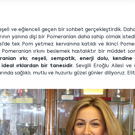
neşeli ve eğlenceli geçen bir sohbet gerçekleştirdik. Da
ının yanına dişi bir Pomeranian daha sahip olmak istedi
Ailesi'de tek Pom yetmez kervanına katıldı ve ikinci Pom
ta Pomeranian ırkını beslemek hastalıktır bir müddet so
anian ırkı; neşeli, sempatik, enerji dolu, kendine
deal ırklardan bir tanesidir.
Sevgili Eroğlu Ailesi ve 
ında sağlıklı, mutlu ve huzurlu güzel günler diliyoruz. Eli