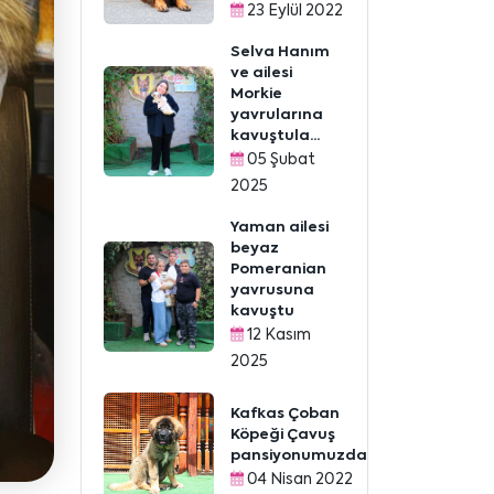
23 Eylül 2022
Selva Hanım
ve ailesi
Morkie
yavrularına
kavuştula...
05 Şubat
2025
Yaman ailesi
beyaz
Pomeranian
yavrusuna
kavuştu
12 Kasım
2025
Kafkas Çoban
Köpeği Çavuş
pansiyonumuzda
04 Nisan 2022