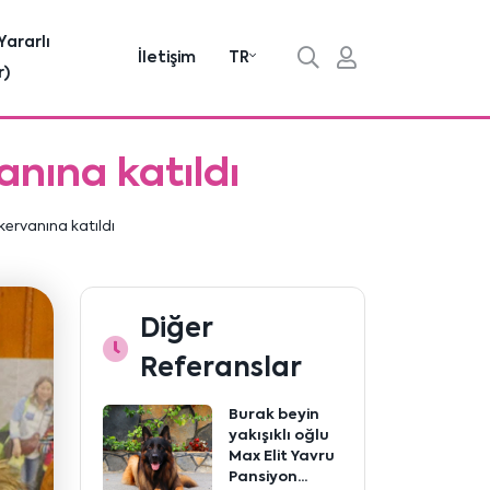
Yararlı
İletişim
TR
r)
anına katıldı
kervanına katıldı
Diğer
Referanslar
Burak beyin
yakışıklı oğlu
Max Elit Yavru
Pansiyon...