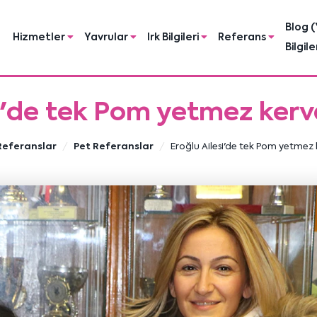
Blog (
Hizmetler
Yavrular
Irk Bilgileri
Referans
Bilgile
i'de tek Pom yetmez kerv
Referanslar
Pet Referanslar
Eroğlu Ailesi'de tek Pom yetmez 