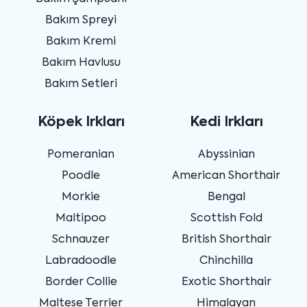
Bakım Spreyi
Bakım Kremi
Bakım Havlusu
Bakım Setleri
Köpek Irkları
Kedi Irkları
Pomeranian
Abyssinian
Poodle
American Shorthair
Morkie
Bengal
Maltipoo
Scottish Fold
Schnauzer
British Shorthair
Labradoodle
Chinchilla
Border Collie
Exotic Shorthair
Maltese Terrier
Himalayan