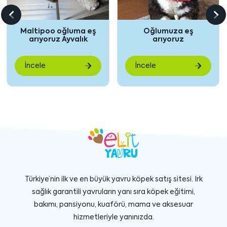
Önceki
So
ş
Oğlumuza eş
Dişi ariyoruz
içeriği
içe
arıyoruz
göster
gö
İncele
İncele
Türkiye’nin ilk ve en büyük yavru köpek satış sitesi. Irk
sağlık garantili yavruların yanı sıra köpek eğitimi,
bakımı, pansiyonu, kuaförü, mama ve aksesuar
hizmetleriyle yanınızda.