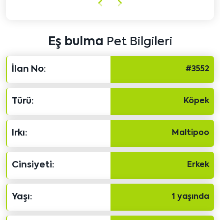
Önceki
Sonraki
içeriği
içeriği
göster
göster
Eş bulma
Pet Bilgileri
İlan No:
#3552
Türü:
Köpek
Irkı:
Maltipoo
Cinsiyeti:
Erkek
Yaşı:
1 yaşında