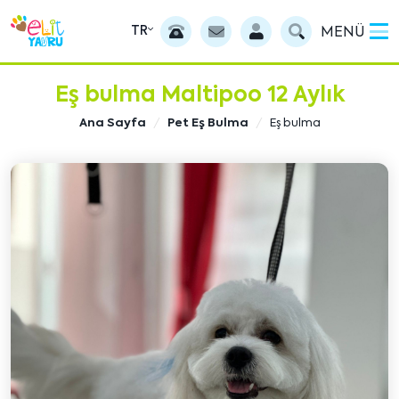
TR
MENÜ
Eş bulma Maltipoo 12 Aylık
Ana Sayfa
Pet Eş Bulma
Eş bulma