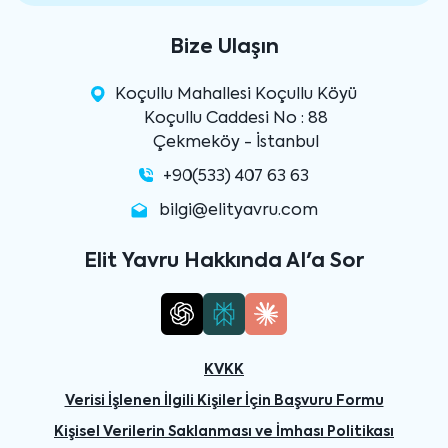
Bize Ulaşın
Koçullu Mahallesi Koçullu Köyü
Koçullu Caddesi No : 88
Çekmeköy - İstanbul
+90(533) 407 63 63
bilgi@elityavru.com
Elit Yavru Hakkında AI'a Sor
KVKK
Verisi İşlenen İlgili Kişiler İçin Başvuru Formu
Kişisel Verilerin Saklanması ve İmhası Politikası