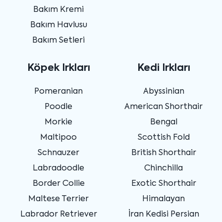
Bakım Kremi
Bakım Havlusu
Bakım Setleri
Köpek Irkları
Kedi Irkları
Pomeranian
Abyssinian
Poodle
American Shorthair
Morkie
Bengal
Maltipoo
Scottish Fold
Schnauzer
British Shorthair
Labradoodle
Chinchilla
Border Collie
Exotic Shorthair
Maltese Terrier
Himalayan
Labrador Retriever
İran Kedisi Persian