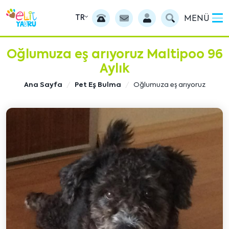
TR
MENÜ
Oğlumuza eş arıyoruz Maltipoo 96
Aylık
Ana Sayfa
Pet Eş Bulma
Oğlumuza eş arıyoruz