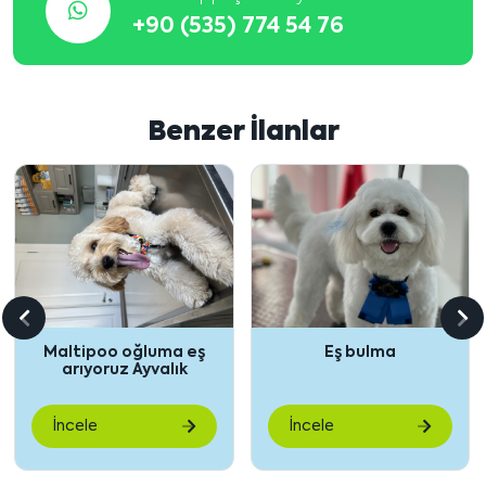
+90 (535) 774 54 76
Benzer İlanlar
Önceki
So
Maltipoo oğluma eş
Eş bulma
içeriği
içe
arıyoruz Ayvalık
göster
gö
İncele
İncele