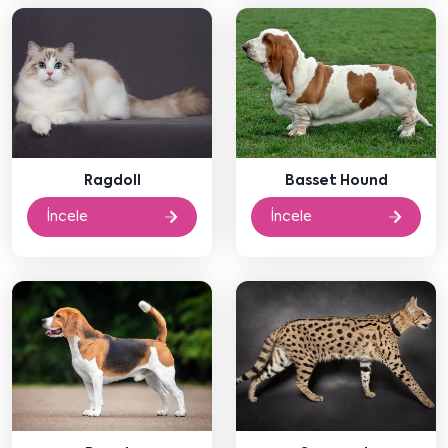
Ragdoll
Basset Hound
İncele
İncele