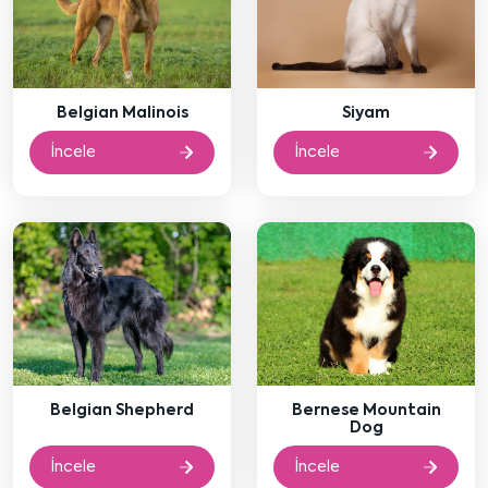
Belgian Malinois
Siyam
İncele
İncele
Belgian Shepherd
Bernese Mountain
Dog
İncele
İncele