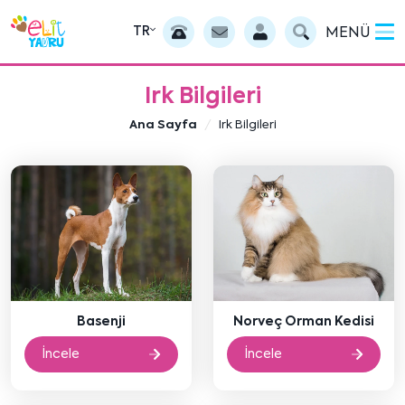
TR
MENÜ
Irk Bilgileri
Ana Sayfa
Irk Bilgileri
Basenji
Norveç Orman Kedisi
İncele
İncele