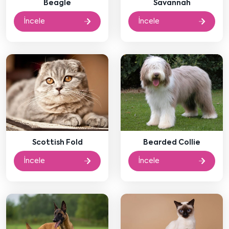
Beagle
Savannah
İncele
İncele
Scottish Fold
Bearded Collie
İncele
İncele