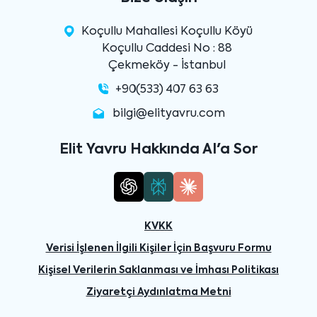
Koçullu Mahallesi Koçullu Köyü
Koçullu Caddesi No : 88
Çekmeköy - İstanbul
+90(533) 407 63 63
bilgi@elityavru.com
Elit Yavru Hakkında AI'a Sor
KVKK
Verisi İşlenen İlgili Kişiler İçin Başvuru Formu
Kişisel Verilerin Saklanması ve İmhası Politikası
Ziyaretçi Aydınlatma Metni