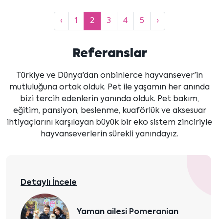
‹
1
2
3
4
5
›
Referanslar
Türkiye ve Dünya'dan onbinlerce hayvansever'in
mutluluğuna ortak olduk. Pet ile yaşamın her anında
bizi tercih edenlerin yanında olduk. Pet bakım,
eğitim, pansiyon, beslenme, kuaförlük ve aksesuar
ihtiyaçlarını karşılayan büyük bir eko sistem zinciriyle
hayvanseverlerin sürekli yanındayız.
Detaylı İncele
Özarpart Ailesi, rehber
kandan gelen Labrador