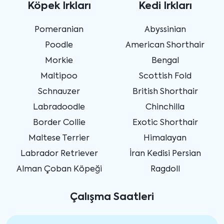
Köpek Irkları
Kedi Irkları
Pomeranian
Abyssinian
Poodle
American Shorthair
Morkie
Bengal
Maltipoo
Scottish Fold
Schnauzer
British Shorthair
Labradoodle
Chinchilla
Border Collie
Exotic Shorthair
Maltese Terrier
Himalayan
Labrador Retriever
İran Kedisi Persian
Alman Çoban Köpeği
Ragdoll
Çalışma Saatleri