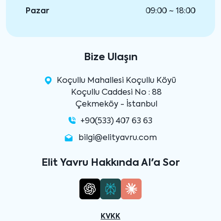
Pazar
09:00 ~ 18:00
Bize Ulaşın
Koçullu Mahallesi Koçullu Köyü
Koçullu Caddesi No : 88
Çekmeköy - İstanbul
+90(533) 407 63 63
bilgi@elityavru.com
Elit Yavru Hakkında AI'a Sor
KVKK