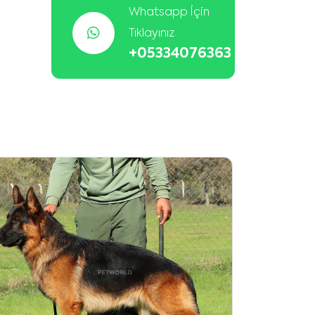
Whatsapp İçin
Tıklayınız
+05334076363