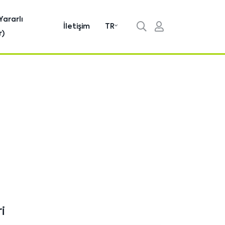
Yararlı
İletişim
TR
r)
i