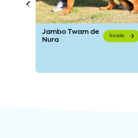
Önceki
içeriği
göster
Jambo Twam de
cele
İncele
Nura