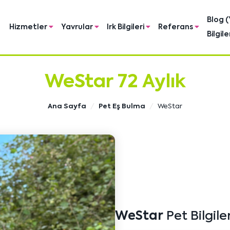
Blog (
Hizmetler
Yavrular
Irk Bilgileri
Referans
Bilgile
WeStar 72 Aylık
Ana Sayfa
Pet Eş Bulma
WeStar
WeStar
Pet Bilgiler