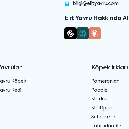
bilgi@elityavru.com
Elit Yavru Hakkında AI
Yavrular
Köpek Irkları
Yavru Köpek
Pomeranian
avru Kedi
Poodle
Morkie
Maltipoo
Schnauzer
Labradoodle