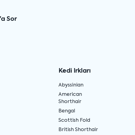
'a Sor
Kedi Irkları
Abyssinian
American
Shorthair
Bengal
Scottish Fold
British Shorthair