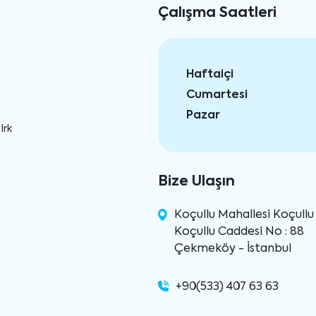
Çalışma Saatleri
Haftaiçi
Cumartesi
Pazar
Irk
Bize Ulaşın
Koçullu Mahallesi Koçull
Koçullu Caddesi No : 88
Çekmeköy - İstanbul
+90(533) 407 63 63