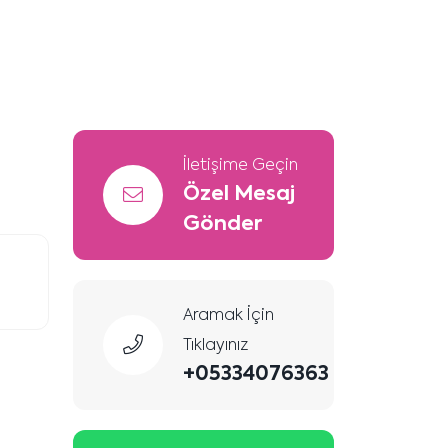
İletişime Geçin
Özel Mesaj
Gönder
Aramak İçin
Tıklayınız
+05334076363