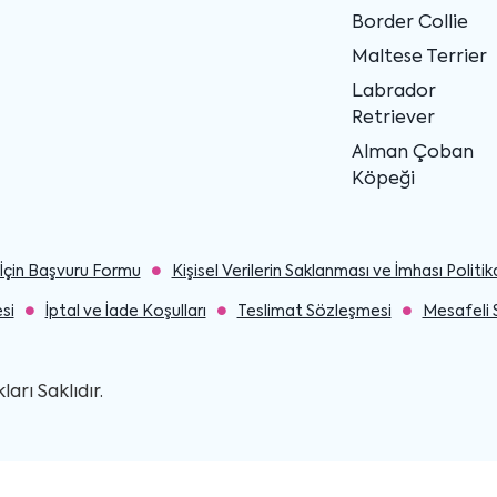
Border Collie
Maltese Terrier
Labrador
Retriever
Alman Çoban
Köpeği
ler İçin Başvuru Formu
Kişisel Verilerin Saklanması ve İmhası Politik
si
İptal ve İade Koşulları
Teslimat Sözleşmesi
Mesafeli 
rı Saklıdır.